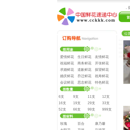
鲜花、蛋糕、礼品3小时送达全国3000多个城市！国内领先的鲜花速递服务商，提供
首
位
按用途
爱情鲜花
生日鲜花
友情鲜花
祝福鲜花
商务鲜花
开张鲜花
求婚鲜花
道歉鲜花
探望鲜花
婚庆鲜花
乔迁鲜花
祝寿鲜花
会议鲜花
思念鲜花
特色鲜花
按数量
6支
9支
11支
12支
16支
19支
29支
33支
52支
66支
99支
999支
按材料
玫瑰
百合
康乃馨