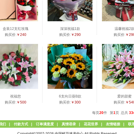
盒装12支红玫瑰
深深祝福1款
温馨祝福2
购买价:
￥240
购买价:
￥290
购买价:
￥29
祝福您
6支向日葵B款
爱的甜蜜
购买价:
￥500
购买价:
￥300
购买价:
￥54
每页
20
件 第
1
页 总共
33
我们
|
付款方式
|
订单满意度
|
真情语录
|
花花世界
|
友情链接
|
联
Copyright©2007-2026 中国鲜花速递中心 All Rights Reserved