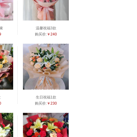
束
温馨祝福3款
9
购买价:
￥240
款
生日祝福1款
0
购买价:
￥230