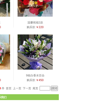
款
温馨祝福1款
0
购买价:
￥220
9枝白香水百合
0
购买价:
￥450
4
件
首页
上一页
下一页
尾页
系我们