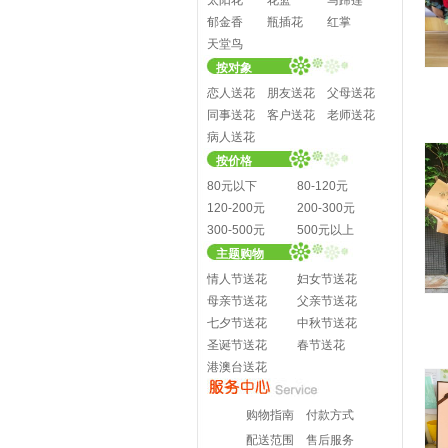
太阳花
花篮
马蹄莲
郁金香
瓶插花
红掌
天堂鸟
按对象
恋人送花
朋友送花
父母送花
同事送花
客户送花
老师送花
病人送花
按价格
80元以下
80-120元
120-200元
200-300元
300-500元
500元以上
主题购物
情人节送花
妇女节送花
母亲节送花
父亲节送花
七夕节送花
中秋节送花
圣诞节送花
春节送花
港澳台送花
购物指南
付款方式
配送范围
售后服务