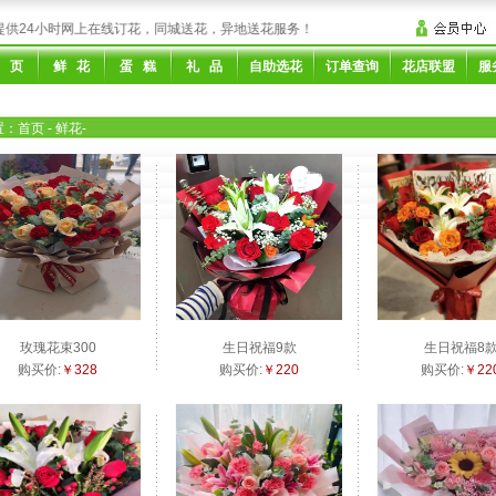
24小时网上在线订花，同城送花，异地送花服务！
 页
鲜 花
蛋 糕
礼 品
自助选花
订单查询
花店联盟
服
置：
首页
- 鲜花
-
玫瑰花束300
生日祝福9款
生日祝福8
购买价:
￥328
购买价:
￥220
购买价:
￥22