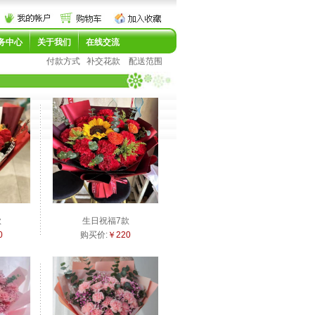
务中心
关于我们
在线交流
付款方式
补交花款
配送范围
款
生日祝福7款
0
购买价:
￥220