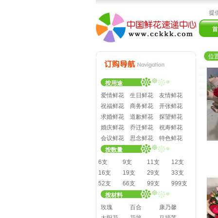
花、蛋糕、礼品3小时送达全国3000多个城市！国内领先的鲜花速递服务商，提供2
首
位
按用途
爱情鲜花
生日鲜花
友情鲜花
祝福鲜花
商务鲜花
开张鲜花
求婚鲜花
道歉鲜花
探望鲜花
婚庆鲜花
乔迁鲜花
祝寿鲜花
会议鲜花
思念鲜花
特色鲜花
按数量
6支
9支
11支
12支
16支
19支
29支
33支
52支
66支
99支
999支
按材料
玫瑰
百合
康乃馨