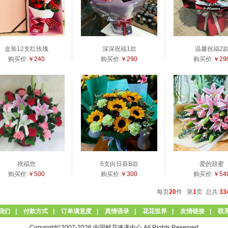
盒装12支红玫瑰
深深祝福1款
温馨祝福2
购买价:
￥240
购买价:
￥290
购买价:
￥29
祝福您
6支向日葵B款
爱的甜蜜
购买价:
￥500
购买价:
￥300
购买价:
￥54
每页
20
件 第
1
页 总共
33
我们
|
付款方式
|
订单满意度
|
真情语录
|
花花世界
|
友情链接
|
联
Copyright©2007-2026 中国鲜花速递中心 All Rights Reserved