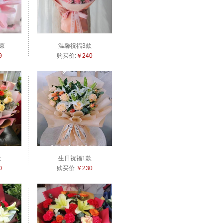
束
温馨祝福3款
9
购买价:
￥240
款
生日祝福1款
0
购买价:
￥230