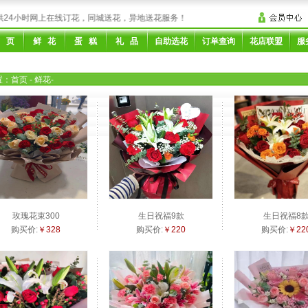
4小时网上在线订花，同城送花，异地送花服务！
 页
鲜 花
蛋 糕
礼 品
自助选花
订单查询
花店联盟
服
置：
首页
- 鲜花
-
玫瑰花束300
生日祝福9款
生日祝福8
购买价:
￥328
购买价:
￥220
购买价:
￥22