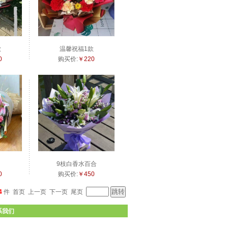
款
温馨祝福1款
0
购买价:
￥220
9枝白香水百合
0
购买价:
￥450
4
件
首页
上一页
下一页
尾页
系我们