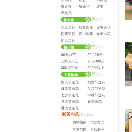
太阳花
花篮
马蹄莲
郁金香
瓶插花
红掌
天堂鸟
按对象
恋人送花
朋友送花
父母送花
同事送花
客户送花
老师送花
病人送花
按价格
80元以下
80-120元
120-200元
200-300元
300-500元
500元以上
主题购物
情人节送花
妇女节送花
母亲节送花
父亲节送花
七夕节送花
中秋节送花
圣诞节送花
春节送花
港澳台送花
购物指南
付款方式
配送范围
售后服务