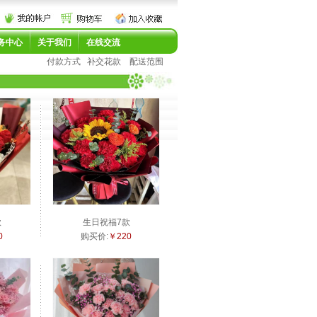
务中心
关于我们
在线交流
付款方式
补交花款
配送范围
款
生日祝福7款
0
购买价:
￥220