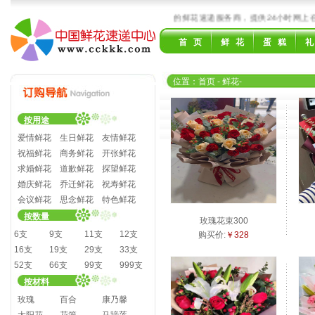
品3小时送达全国3000多个城市！国内领先的鲜花速递服务商，提供24小时网上在
首 页
鲜 花
蛋 糕
礼
位置：
首页
- 鲜花
-
按用途
爱情鲜花
生日鲜花
友情鲜花
祝福鲜花
商务鲜花
开张鲜花
求婚鲜花
道歉鲜花
探望鲜花
婚庆鲜花
乔迁鲜花
祝寿鲜花
会议鲜花
思念鲜花
特色鲜花
按数量
玫瑰花束300
6支
9支
11支
12支
购买价:
￥328
16支
19支
29支
33支
52支
66支
99支
999支
按材料
玫瑰
百合
康乃馨