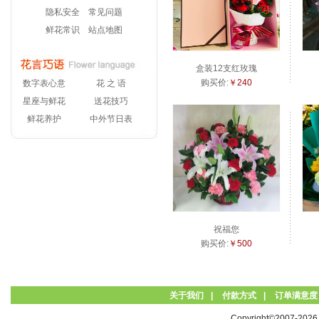
隐私安全
常见问题
鲜花常识
站点地图
盒装12支红玫瑰
购买价:
￥240
数字表心意
花 之 语
星座与鲜花
送花技巧
鲜花养护
中外节日表
祝福您
购买价:
￥500
关于我们
|
付款方式
|
订单满意度
Copyright©2007-20