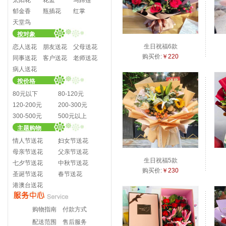
太阳花
花篮
马蹄莲
郁金香
瓶插花
红掌
天堂鸟
按对象
生日祝福6款
恋人送花
朋友送花
父母送花
购买价:
￥220
同事送花
客户送花
老师送花
病人送花
按价格
80元以下
80-120元
120-200元
200-300元
300-500元
500元以上
主题购物
情人节送花
妇女节送花
母亲节送花
父亲节送花
生日祝福5款
七夕节送花
中秋节送花
购买价:
￥230
圣诞节送花
春节送花
港澳台送花
购物指南
付款方式
配送范围
售后服务