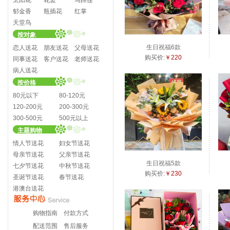
太阳花
花篮
马蹄莲
郁金香
瓶插花
红掌
天堂鸟
按对象
生日祝福6款
恋人送花
朋友送花
父母送花
购买价:
￥220
同事送花
客户送花
老师送花
病人送花
按价格
80元以下
80-120元
120-200元
200-300元
300-500元
500元以上
主题购物
情人节送花
妇女节送花
母亲节送花
父亲节送花
生日祝福5款
七夕节送花
中秋节送花
购买价:
￥230
圣诞节送花
春节送花
港澳台送花
购物指南
付款方式
配送范围
售后服务