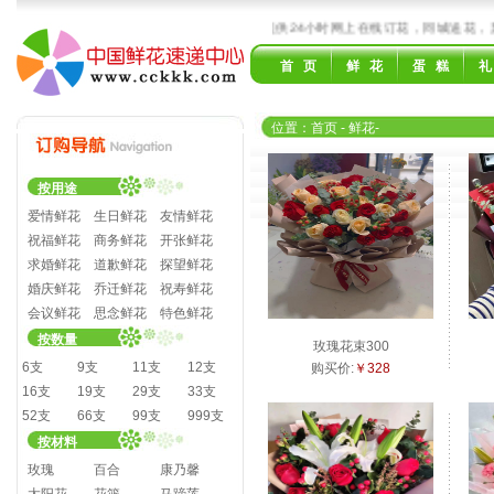
00多个城市！国内领先的鲜花速递服务商，提供24小时网上在线订花，同城送花，异
首 页
鲜 花
蛋 糕
礼
位置：
首页
- 鲜花
-
按用途
爱情鲜花
生日鲜花
友情鲜花
祝福鲜花
商务鲜花
开张鲜花
求婚鲜花
道歉鲜花
探望鲜花
婚庆鲜花
乔迁鲜花
祝寿鲜花
会议鲜花
思念鲜花
特色鲜花
按数量
玫瑰花束300
6支
9支
11支
12支
购买价:
￥328
16支
19支
29支
33支
52支
66支
99支
999支
按材料
玫瑰
百合
康乃馨