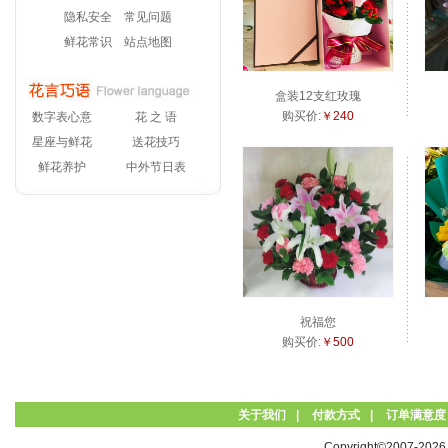
隐私安全
常见问题
鲜花常识
站点地图
盒装12支红玫瑰
购买价:
￥240
数字表心意
花 之 语
星座与鲜花
送花技巧
鲜花养护
中外节日表
祝福您
购买价:
￥500
关于我们
|
付款方式
|
订单满意度
Copyright©2007-20