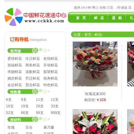
000多个城市！国内领先的鲜花速递服务商，提供24小时网上在线订花，同城送花，
首 页
鲜 花
蛋 糕
礼
位置：
首页
- 鲜花
-
按用途
爱情鲜花
生日鲜花
友情鲜花
祝福鲜花
商务鲜花
开张鲜花
求婚鲜花
道歉鲜花
探望鲜花
婚庆鲜花
乔迁鲜花
祝寿鲜花
会议鲜花
思念鲜花
特色鲜花
按数量
玫瑰花束300
6支
9支
11支
12支
购买价:
￥328
16支
19支
29支
33支
52支
66支
99支
999支
按材料
玫瑰
百合
康乃馨