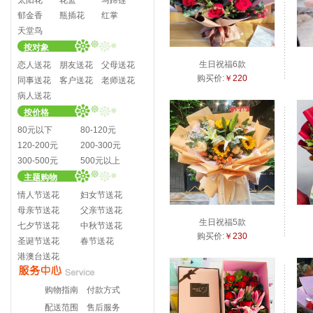
太阳花
花篮
马蹄莲
郁金香
瓶插花
红掌
天堂鸟
按对象
生日祝福6款
恋人送花
朋友送花
父母送花
购买价:
￥220
同事送花
客户送花
老师送花
病人送花
按价格
80元以下
80-120元
120-200元
200-300元
300-500元
500元以上
主题购物
情人节送花
妇女节送花
母亲节送花
父亲节送花
生日祝福5款
七夕节送花
中秋节送花
购买价:
￥230
圣诞节送花
春节送花
港澳台送花
购物指南
付款方式
配送范围
售后服务