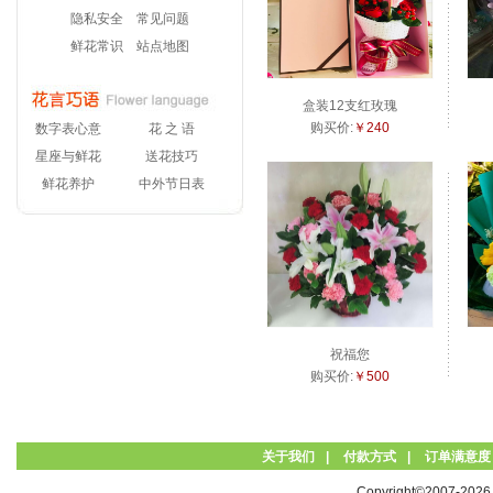
隐私安全
常见问题
鲜花常识
站点地图
盒装12支红玫瑰
购买价:
￥240
数字表心意
花 之 语
星座与鲜花
送花技巧
鲜花养护
中外节日表
祝福您
购买价:
￥500
关于我们
|
付款方式
|
订单满意度
Copyright©2007-20