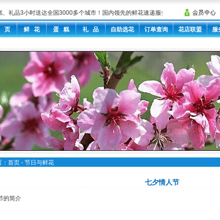
品3小时送达全国3000多个城市！国内领先的鲜花速递服务商，提供24小时网上在线
 页
鲜 花
蛋 糕
礼 品
自助选花
订单查询
花店联盟
服
置：
首页
-
节日与鲜花
七夕情人节
节的简介