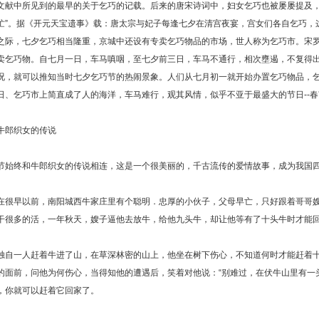
文献中所见到的最早的关于乞巧的记载。后来的唐宋诗词中，妇女乞巧也被屡屡提及，
忙”。据《开元天宝遗事》载：唐太宗与妃子每逢七夕在清宫夜宴，宫女们各自乞巧，
之际，七夕乞巧相当隆重，京城中还设有专卖乞巧物品的市场，世人称为乞巧市。宋罗
卖乞巧物。自七月一日，车马嗔咽，至七夕前三日，车马不通行，相次壅遏，不复得出
况，就可以推知当时七夕乞巧节的热闹景象。人们从七月初一就开始办置乞巧物品，
日、乞巧市上简直成了人的海洋，车马难行，观其风情，似乎不亚于最盛大的节日--
牛郎织女的传说
节始终和牛郎织女的传说相连，这是一个很美丽的，千古流传的爱情故事，成为我国四
在很早以前，南阳城西牛家庄里有个聪明．忠厚的小伙子，父母早亡，只好跟着哥哥
干很多的活，一年秋天，嫂子逼他去放牛，给他九头牛，却让他等有了十头牛时才能
独自一人赶着牛进了山，在草深林密的山上，他坐在树下伤心，不知道何时才能赶着
的面前，问他为何伤心，当得知他的遭遇后，笑着对他说：“别难过，在伏牛山里有一
，你就可以赶着它回家了。