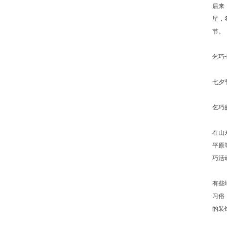
后来
星，
节。
乞巧
七夕
乞巧
在山
平原
巧活
有些
习俗
的装