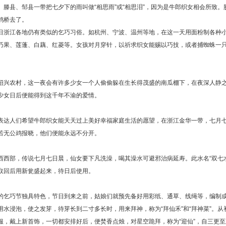
、滕县、邹县一带把七夕下的雨叫做“相思雨”或“相思泪”，因为是牛郎织女相会所致
鹊桥去了。
日浙江各地仍有类似的乞巧习俗。如杭州、宁波、温州等地，在这一天用面粉制各种小
巧果、莲蓬、白藕、红菱等。女孩对月穿针，以祈求织女能赐以巧技，或者捕蜘蛛一
绍兴农村，这一夜会有许多少女一个人偷偷躲在生长得茂盛的南瓜棚下，在夜深人静
少女日后便能得到这千年不渝的爱情。
表达人们希望牛郎织女能天天过上美好幸福家庭生活的愿望，在浙江金华一带，七月
若无公鸡报晓，他们便能永远不分开。
西西部，传说七月七日晨，仙女要下凡洗澡，喝其澡水可避邪治病延寿。此水名“双七
取回后用新瓮盛起来，待日后使用。
的乞巧节独具特色，节日到来之前，姑娘们就预先备好用彩纸、通草、线绳等，编制
用水浸泡，使之发芽，待芽长到二寸多长时，用来拜神，称为“拜仙禾”和“拜神菜”。
服，戴上新首饰，一切都安排好后，便焚香点烛，对星空跪拜，称为“迎仙”，自三更