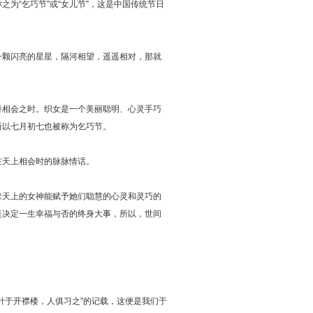
为“乞巧节”或“女儿节”，这是中国传统节日
一颗闪亮的星星，隔河相望，遥遥相对，那就
桥相会之时。织女是一个美丽聪明、心灵手巧
所以七月初七也被称为乞巧节。
在天上相会时的脉脉情话。
求天上的女神能赋予她们聪慧的心灵和灵巧的
是决定一生幸福与否的终身大事，所以，世间
针于开襟楼，人俱习之”的记载，这便是我们于