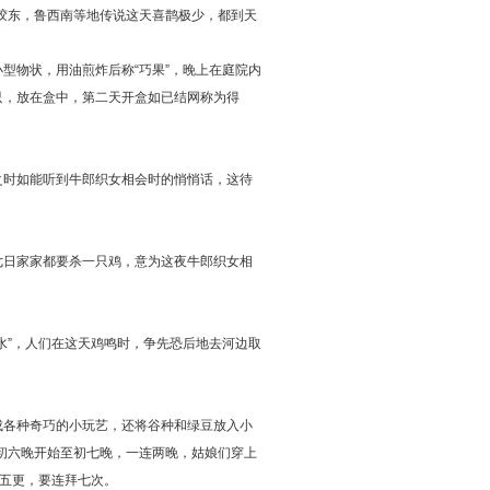
。胶东，鲁西南等地传说这天喜鹊极少，都到天
型物状，用油煎炸后称“巧果”，晚上在庭院内
只，放在盒中，第二天开盒如已结网称为得
之时如能听到牛郎织女相会时的悄悄话，这待
七日家家都要杀一只鸡，意为这夜牛郎织女相
水”，人们在这天鸡鸣时，争先恐后地去河边取
成各种奇巧的小玩艺，还将谷种和绿豆放入小
从初六晚开始至初七晚，一连两晚，姑娘们穿上
至五更，要连拜七次。